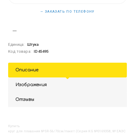
— ЗАКАЗАТЬ ПО ТЕЛЕФОНУ
Единица:
Штука
Код товара:
ID45495
Описание
Изображения
Отзывы
Купить
Круг для плавания №SR-56/70см/пакет (Серия KG №0169358, № ЕАЭС