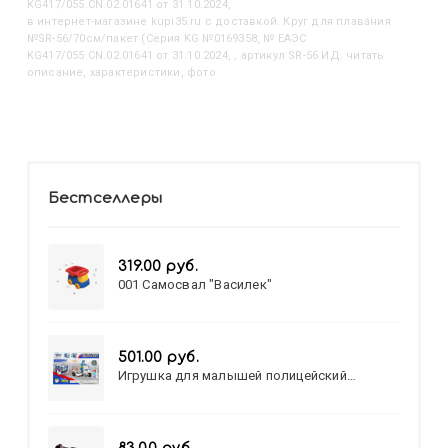
KG417/055.CN.02.01641 от 31.10.2024,
в интернет-магазине kupi35.ru с доставкой. Круг для плавания
№SR-56/70см/пакет (Серия KG №0169358, № ЕАЭС
KG417/055.CN.02.01641 от 31.10.2024, , артикул SR-56 ИД: читать
описание, характеристики, фото
Бестселлеры
319.00 руб.
001 Самосвал "Василек"
501.00 руб.
Игрушка для малышей полицейский
патруль №777-49 на батарейках/звук,свет/
коробка/20,8*15,5*17,3