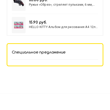
83.00 руб.
Ружье «Обрез», стреляет пульками, 6 мм,
МИКС
15.90 руб.
HELLO KITTY Альбом для рисования А4 12л.
HELLO KITTY-8 (12-3777) лён,
целл.картон,офсет, скрепка
Специальное предложение