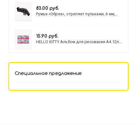
83.00 руб.
Ружье «Обрез», стреляет пульками, 6 мм,
МИКС
15.90 руб.
HELLO KITTY Альбом для рисования А4 12л.
HELLO KITTY-8 (12-3777) лён,
целл.картон,офсет, скрепка
Специальное предложение