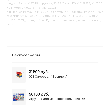
Надувной круг №BT-45 с трусами/70*55 (Серия KG №0169358, № ЕАЭС
KG417/055.CN.02.01641 от 31.10.2024,
в интернет-магазине kupi35.ru с доставкой. Надувной круг №BT-45 с
трусами/70*55 (Серия KG №0169358, № ЕАЭС KG417/055.CN.02.01641
от 31.10.2024,, артикул BT-45 ИД: читать описание, характеристики,
фото
Бестселлеры
319.00 руб.
001 Самосвал "Василек"
501.00 руб.
Игрушка для малышей полицейский
патруль №777-49 на батарейках/звук,свет/
коробка/20,8*15,5*17,3