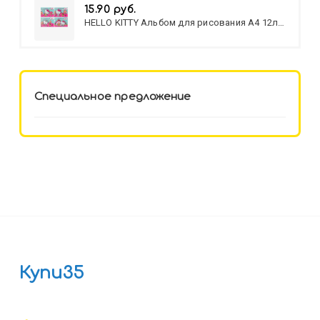
15.90 руб.
HELLO KITTY Альбом для рисования А4 12л.
HELLO KITTY-8 (12-3777) лён,
целл.картон,офсет, скрепка
Специальное предложение
Купи35