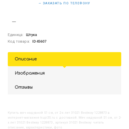
— ЗАКАЗАТЬ ПО ТЕЛЕФОНУ
Единица:
Штука
Код товара:
ID45607
Описание
Изображения
Отзывы
Купить
Мяч надувной 51 см, от 2-х лет 31021 Bestway 1228873
в
интернет-магазине kupi35.ru с доставкой. Мяч надувной 51 см, от 2-
х лет 31021 Bestway 1228873 , артикул 31021 Bestway: читать
описание, характеристики, фото