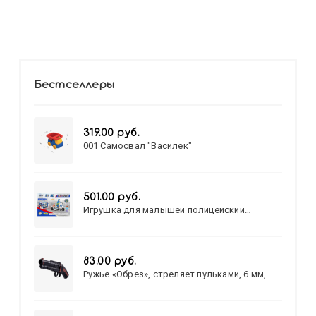
Бестселлеры
319.00 руб.
001 Самосвал "Василек"
501.00 руб.
Игрушка для малышей полицейский
патруль №777-49 на батарейках/звук,свет/
коробка/20,8*15,5*17,3
83.00 руб.
Ружье «Обрез», стреляет пульками, 6 мм,
МИКС