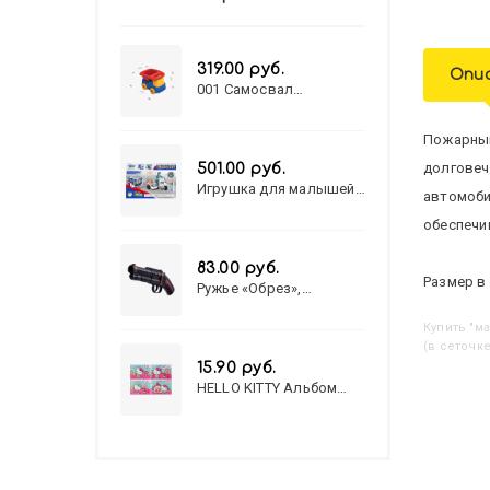
319.00 руб.
Опи
001 Самосвал
"Василек"
Пожарный
долговеч
501.00 руб.
Игрушка для малышей
автомоби
полицейский патруль
№777-49 на батарейках/
обеспечи
звук,свет/
коробка/20,8*15,5*17,3
83.00 руб.
Размер в 
Ружье «Обрез»,
стреляет пульками, 6
мм, МИКС
Купить
"
(в сеточке
15.90 руб.
HELLO KITTY Альбом
для рисования А4 12л.
HELLO KITTY-8 (12-3777)
лён, целл.картон,офсет,
скрепка