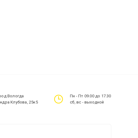
ород Вологда
Пн - Пт 09.00 до 17.30
андра Клубова, 25к5
сб, вс - выходной