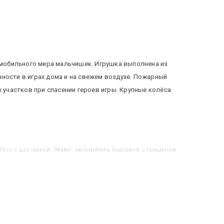
мобильного мира мальчишек. Игрушка выполнена из
ности в играх дома и на свежем воздухе. Пожарный
участков при спасении героев игры. Крупные колёса
35.ru с доставкой. "Майк", автомобиль бортовой с прицепом