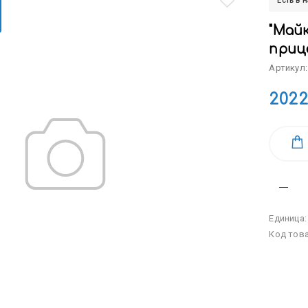
Есть в 
"Май
прице
Артикул:
2022
Единица
Код тов