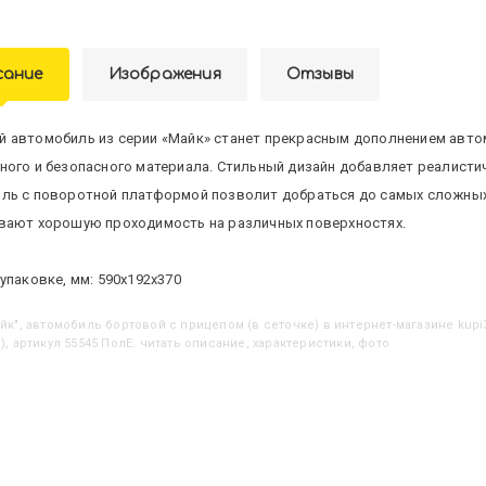
сание
Изображения
Отзывы
 автомобиль из серии «Майк» станет прекрасным дополнением авто
ного и безопасного материала. Стильный дизайн добавляет реалистич
ль с поворотной платформой позволит добраться до самых сложных 
вают хорошую проходимость на различных поверхностях.
упаковке, мм: 590х192х370
Майк", автомобиль бортовой с прицепом (в сеточке)
в интернет-магазине kupi
), артикул 55545 ПолЕ: читать описание, характеристики, фото