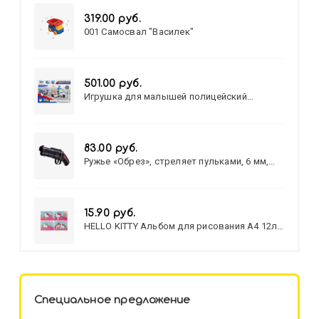
319.00 руб.
001 Самосвал "Василек"
501.00 руб.
Игрушка для малышей полицейский
патруль №777-49 на батарейках/звук,свет/
коробка/20,8*15,5*17,3
83.00 руб.
Ружье «Обрез», стреляет пульками, 6 мм,
МИКС
15.90 руб.
HELLO KITTY Альбом для рисования А4 12л.
HELLO KITTY-8 (12-3777) лён,
целл.картон,офсет, скрепка
Специальное предложение