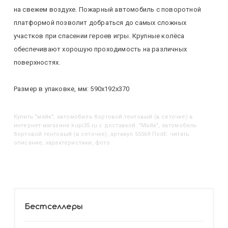
на свежем воздухе. Пожарный автомобиль с поворотной
платформой позволит добраться до самых сложных
участков при спасении героев игры. Крупные колёса
обеспечивают хорошую проходимость на различных
поверхностях.
Размер в упаковке, мм: 590х192х370
Купить
"Майк", автомобиль бортовой тентовый (в сеточке)
в
интернет-магазине kupi35.ru с доставкой. "Майк", автомобиль
бортовой тентовый (в сеточке), артикул 55569 ПолЕ: читать
описание, характеристики, фото
Бестселлеры