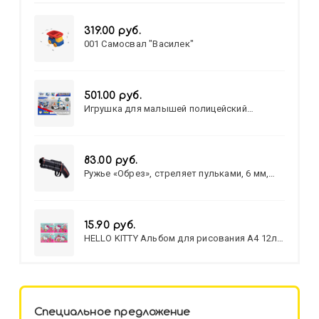
319.00 руб.
001 Самосвал "Василек"
501.00 руб.
Игрушка для малышей полицейский
патруль №777-49 на батарейках/звук,свет/
коробка/20,8*15,5*17,3
83.00 руб.
Ружье «Обрез», стреляет пульками, 6 мм,
МИКС
15.90 руб.
HELLO KITTY Альбом для рисования А4 12л.
HELLO KITTY-8 (12-3777) лён,
целл.картон,офсет, скрепка
Специальное предложение