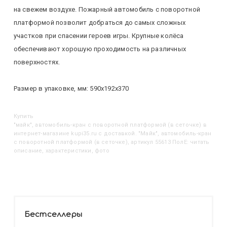
на свежем воздухе. Пожарный автомобиль с поворотной
платформой позволит добраться до самых сложных
участков при спасении героев игры. Крупные колёса
обеспечивают хорошую проходимость на различных
поверхностях.
Размер в упаковке, мм: 590х192х370
Купить
"Майк", автомобиль-кран с поворотной платформой (в сеточке)
в
интернет-магазине kupi35.ru с доставкой. "Майк", автомобиль-кран
с поворотной платформой (в сеточке), артикул 55613 ПолЕ: читать
описание, характеристики, фото
Бестселлеры