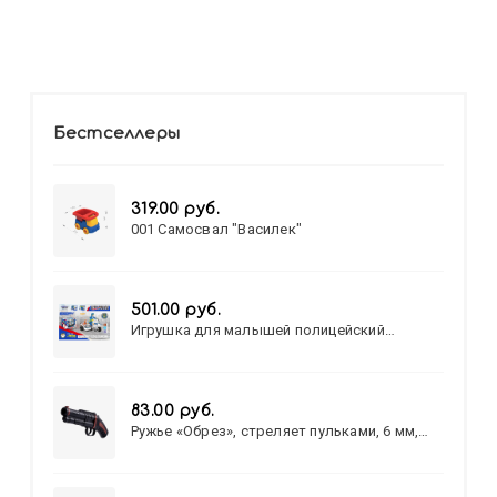
Бестселлеры
319.00 руб.
001 Самосвал "Василек"
501.00 руб.
Игрушка для малышей полицейский
патруль №777-49 на батарейках/звук,свет/
коробка/20,8*15,5*17,3
83.00 руб.
Ружье «Обрез», стреляет пульками, 6 мм,
МИКС