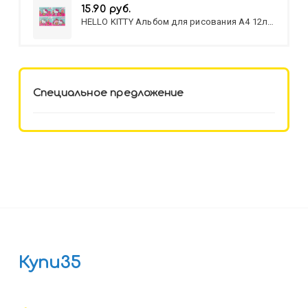
15.90 руб.
HELLO KITTY Альбом для рисования А4 12л.
HELLO KITTY-8 (12-3777) лён,
целл.картон,офсет, скрепка
Специальное предложение
Купи35