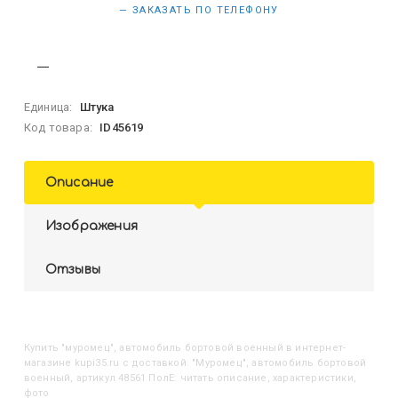
— ЗАКАЗАТЬ ПО ТЕЛЕФОНУ
Единица:
Штука
Код товара:
ID45619
Описание
Изображения
Отзывы
Купить
"Муромец", автомобиль бортовой военный
в интернет-
магазине kupi35.ru с доставкой. "Муромец", автомобиль бортовой
военный, артикул 48561 ПолЕ: читать описание, характеристики,
фото