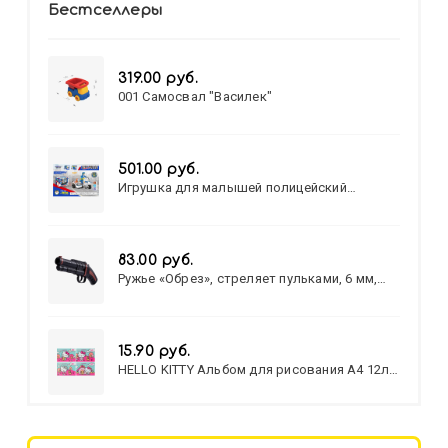
Бестселлеры
319.00 руб.
001 Самосвал "Василек"
501.00 руб.
Игрушка для малышей полицейский
патруль №777-49 на батарейках/звук,свет/
коробка/20,8*15,5*17,3
83.00 руб.
Ружье «Обрез», стреляет пульками, 6 мм,
МИКС
15.90 руб.
HELLO KITTY Альбом для рисования А4 12л.
HELLO KITTY-8 (12-3777) лён,
целл.картон,офсет, скрепка