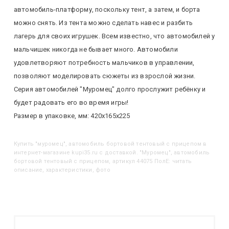
автомобиль-платформу, поскольку тент, а затем, и борта
можно снять. Из тента можно сделать навес и разбить
лагерь для своих игрушек. Всем известно, что автомобилей у
мальчишек никогда не бывает много. Автомобили
удовлетворяют потребность мальчиков в управлении,
позволяют моделировать сюжеты из взрослой жизни.
Серия автомобилей "Муромец" долго прослужит ребёнку и
будет радовать его во время игры!
Размер в упаковке, мм: 420х165х225
Купить
"Муромец", автомобиль бортовой тентовый с прицепом
в
интернет-магазине kupi35.ru с доставкой. "Муромец", автомобиль
бортовой тентовый с прицепом, артикул 44075 ПолЕ: читать
описание, характеристики, фото