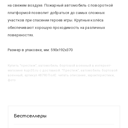
на свежем воздухе. Пожарный автомобиль с поворотной
платформой позволит добраться до самых сложных
участков при спасении героев игры. Крупные колёса
обеспечивают хорошую проходимость на различных
поверхностях.
Размер в упаковке, мм: 590х192х370
Купить
"Престиж", автомобиль бортовой военный
в интернет-
магазине kupi35.ru с доставкой. "Престиж", автомобиль бортовой
военный, артикул 48790 ПолЕ: читать описание, характеристики,
фото
Бестселлеры