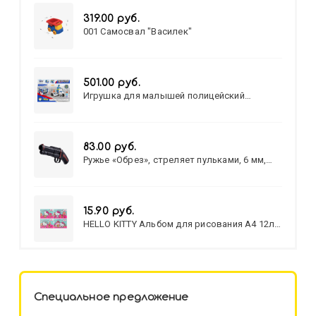
319.00 руб.
001 Самосвал "Василек"
501.00 руб.
Игрушка для малышей полицейский
патруль №777-49 на батарейках/звук,свет/
коробка/20,8*15,5*17,3
83.00 руб.
Ружье «Обрез», стреляет пульками, 6 мм,
МИКС
15.90 руб.
HELLO KITTY Альбом для рисования А4 12л.
HELLO KITTY-8 (12-3777) лён,
целл.картон,офсет, скрепка
Специальное предложение