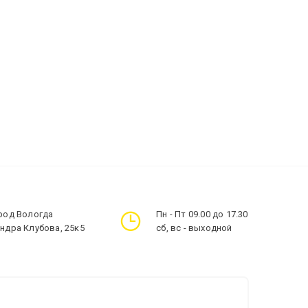
ород Вологда
Пн - Пт 09.00 до 17.30
андра Клубова, 25к5
сб, вс - выходной