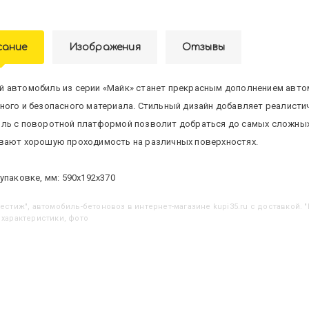
сание
Изображения
Отзывы
 автомобиль из серии «Майк» станет прекрасным дополнением авто
ного и безопасного материала. Стильный дизайн добавляет реалистич
ль с поворотной платформой позволит добраться до самых сложных 
вают хорошую проходимость на различных поверхностях.
упаковке, мм: 590х192х370
Престиж", автомобиль-бетоновоз
в интернет-магазине kupi35.ru с доставкой. 
 характеристики, фото