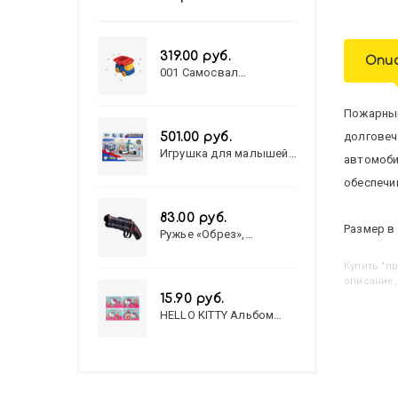
319.00 руб.
Опи
001 Самосвал
"Василек"
Пожарный
долговеч
501.00 руб.
Игрушка для малышей
автомоби
полицейский патруль
№777-49 на батарейках/
обеспечи
звук,свет/
коробка/20,8*15,5*17,3
83.00 руб.
Размер в 
Ружье «Обрез»,
стреляет пульками, 6
мм, МИКС
Купить
"
описание,
15.90 руб.
HELLO KITTY Альбом
для рисования А4 12л.
HELLO KITTY-8 (12-3777)
лён, целл.картон,офсет,
скрепка