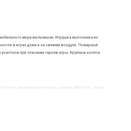
мобильного мира мальчишек. Игрушка выполнена из
ности в играх дома и на свежем воздухе. Пожарный
участков при спасении героев игры. Крупные колёса
"Престиж", автомобиль-бетоновоз, артикул 73020 ПолЕ: читать