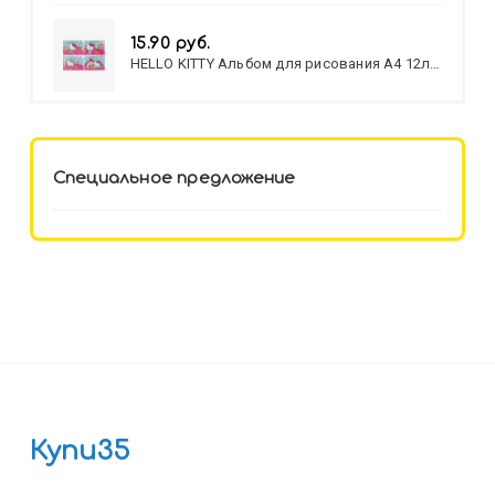
15.90 руб.
HELLO KITTY Альбом для рисования А4 12л.
HELLO KITTY-8 (12-3777) лён,
целл.картон,офсет, скрепка
Специальное предложение
Купи35