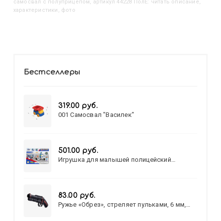
самосвал с полуприцепом, артикул 44228 ПолЕ: читать описание,
характеристики, фото
Бестселлеры
319.00 руб.
001 Самосвал "Василек"
501.00 руб.
Игрушка для малышей полицейский
патруль №777-49 на батарейках/звук,свет/
коробка/20,8*15,5*17,3
83.00 руб.
Ружье «Обрез», стреляет пульками, 6 мм,
МИКС