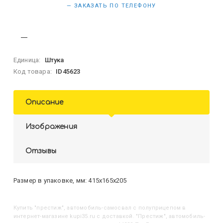
— ЗАКАЗАТЬ ПО ТЕЛЕФОНУ
Единица:
Штука
Код товара:
ID45623
Описание
Изображения
Отзывы
Размер в упаковке, мм: 415х165х205
Купить
"Престиж", автомобиль-самосвал с полуприцепом
в
интернет-магазине kupi35.ru с доставкой. "Престиж", автомобиль-