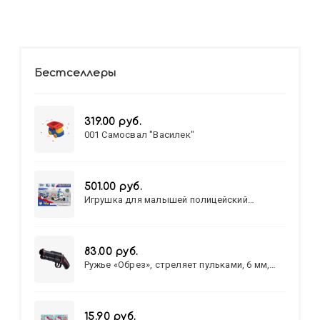
Бестселлеры
319.00 руб.
001 Самосвал "Василек"
501.00 руб.
Игрушка для малышей полицейский
патруль №777-49 на батарейках/звук,свет/
коробка/20,8*15,5*17,3
83.00 руб.
Ружье «Обрез», стреляет пульками, 6 мм,
МИКС
15.90 руб.