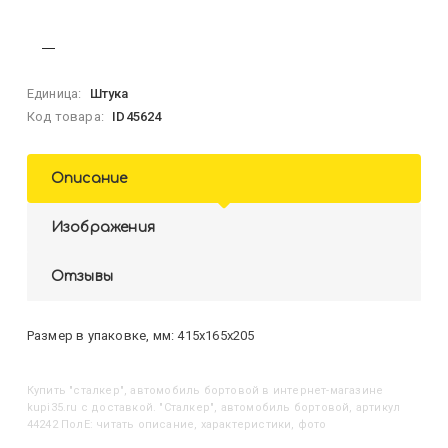
Единица:
Штука
Код товара:
ID45624
Описание
Изображения
Отзывы
Размер в упаковке, мм: 415х165х205
Купить
"Сталкер", автомобиль бортовой
в интернет-магазине
kupi35.ru с доставкой. "Сталкер", автомобиль бортовой, артикул
44242 ПолЕ: читать описание, характеристики, фото