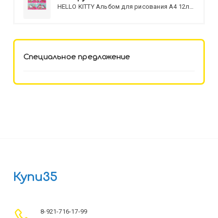
HELLO KITTY Альбом для рисования А4 12л.
HELLO KITTY-8 (12-3777) лён,
целл.картон,офсет, скрепка
Специальное предложение
Купи35
8-921-716-17-99