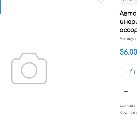
Есть в 
Авто
инерц
ассо
Артикул:
36.0
Единица
Код тов