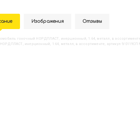
сание
Изображения
Отзывы
втомобиль гоночный НОРДПЛАСТ, инерционный, 1:64, металл, в ассортимент
НОРДПЛАСТ, инерционный, 1:64, металл, в ассортименте, артикул 9/0119СП N