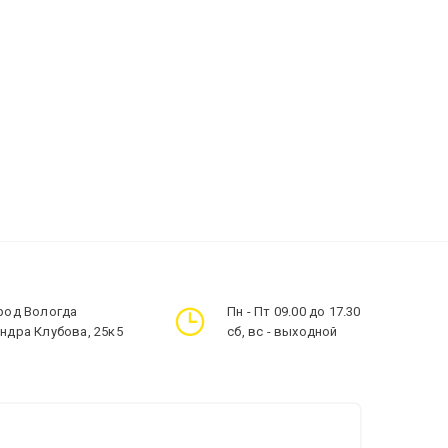
ород Вологда
Пн - Пт 09.00 до 17.30
андра Клубова, 25к5
сб, вс - выходной