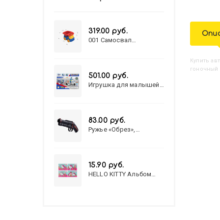
319.00 руб.
Опи
001 Самосвал
"Василек"
Купить
А
гоночный 
501.00 руб.
Игрушка для малышей
полицейский патруль
№777-49 на батарейках/
звук,свет/
коробка/20,8*15,5*17,3
83.00 руб.
Ружье «Обрез»,
стреляет пульками, 6
мм, МИКС
15.90 руб.
HELLO KITTY Альбом
для рисования А4 12л.
HELLO KITTY-8 (12-3777)
лён, целл.картон,офсет,
скрепка