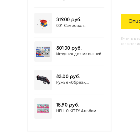
319.00 руб.
Опи
001 Самосвал
"Василек"
Купить
В
характери
501.00 руб.
Игрушка для малышей
полицейский патруль
№777-49 на батарейках/
звук,свет/
коробка/20,8*15,5*17,3
83.00 руб.
Ружье «Обрез»,
стреляет пульками, 6
мм, МИКС
15.90 руб.
HELLO KITTY Альбом
для рисования А4 12л.
HELLO KITTY-8 (12-3777)
лён, целл.картон,офсет,
скрепка