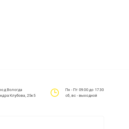
ород Вологда
Пн - Пт 09.00 до 17.30
андра Клубова, 25к5
сб, вс - выходной