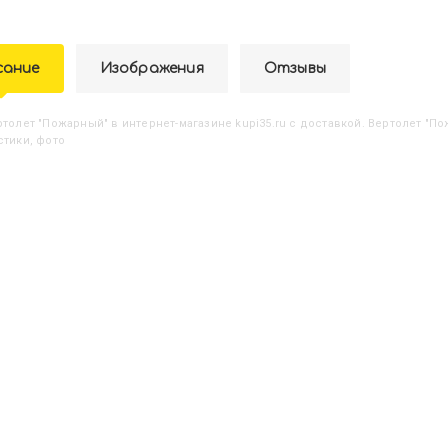
сание
Изображения
Отзывы
ертолет "Пожарный"
в интернет-магазине kupi35.ru с доставкой. Вертолет "Пож
стики, фото