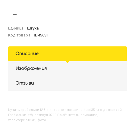
Единица:
Штука
Код товара:
ID45631
Описание
Изображения
Отзывы
Купить
Грабельки №8
в интернет-магазине kupi35.ru с доставкой.
Грабельки №8, артикул 0719 ПолЕ: читать описание,
характеристики, фото