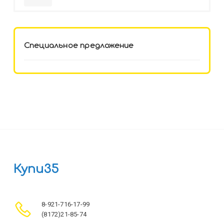
HELLO KITTY-8 (12-3777) лён,
целл.картон,офсет, скрепка
Специальное предложение
Купи35
8-921-716-17-99
(8172)21-85-74