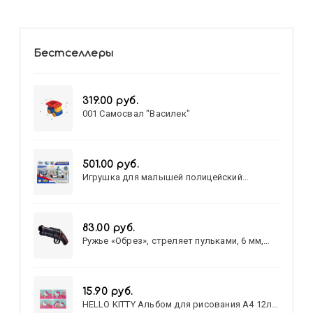
Бестселлеры
319.00 руб.
001 Самосвал "Василек"
501.00 руб.
Игрушка для малышей полицейский
патруль №777-49 на батарейках/звук,свет/
коробка/20,8*15,5*17,3
83.00 руб.
Ружье «Обрез», стреляет пульками, 6 мм,
МИКС
15.90 руб.
HELLO KITTY Альбом для рисования А4 12л.