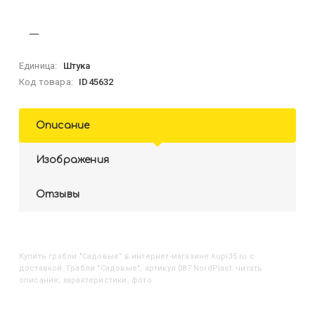
Единица:
Штука
Код товара:
ID45632
Описание
Изображения
Отзывы
Купить
Грабли "Садовые"
в интернет-магазине kupi35.ru с
доставкой. Грабли "Садовые", артикул 087 NordPlast: читать
описание, характеристики, фото