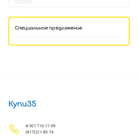
HELLO KITTY-8 (12-3777) лён,
целл.картон,офсет, скрепка
Специальное предложение
Купи35
8-921-716-17-99
(8172)21-85-74