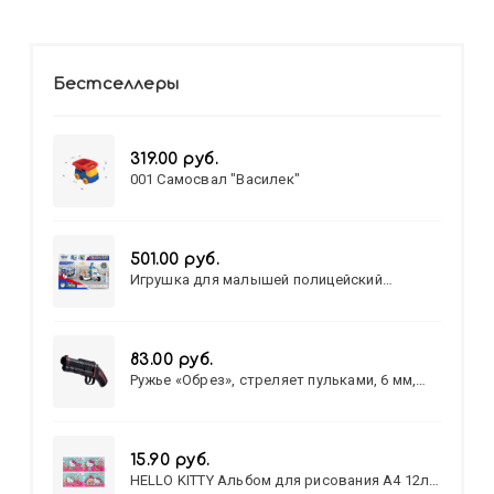
Бестселлеры
319.00 руб.
001 Самосвал "Василек"
501.00 руб.
Игрушка для малышей полицейский
патруль №777-49 на батарейках/звук,свет/
коробка/20,8*15,5*17,3
83.00 руб.
Ружье «Обрез», стреляет пульками, 6 мм,
МИКС
15.90 руб.
HELLO KITTY Альбом для рисования А4 12л.