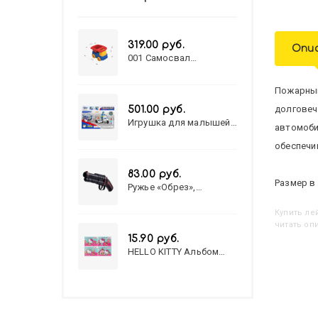
319.00 руб.
Опи
001 Самосвал
"Василек"
Пожарный
долговеч
501.00 руб.
Игрушка для малышей
автомоби
полицейский патруль
№777-49 на батарейках/
обеспечи
звук,свет/
коробка/20,8*15,5*17,3
83.00 руб.
Размер в 
Ружье «Обрез»,
стреляет пульками, 6
мм, МИКС
Купить
Л
читать оп
15.90 руб.
HELLO KITTY Альбом
для рисования А4 12л.
HELLO KITTY-8 (12-3777)
лён, целл.картон,офсет,
скрепка