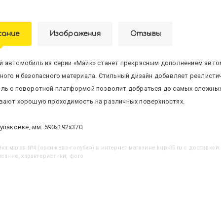
сание
Изображения
Отзывы
 автомобиль из серии «Майк» станет прекрасным дополнением авто
ного и безопасного материала. Стильный дизайн добавляет реалистич
ль с поворотной платформой позволит добраться до самых сложных 
вают хорошую проходимость на различных поверхностях.
упаковке, мм: 590х192х370
ейка малая №4 (оранжево-голубая)
в интернет-магазине kupi35.ru с доставкой.
исание, характеристики, фото