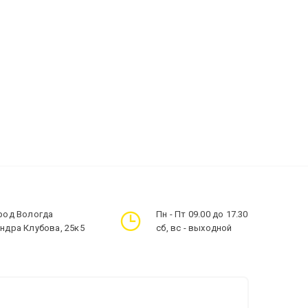
ород Вологда
Пн - Пт 09.00 до 17.30
андра Клубова, 25к5
сб, вс - выходной