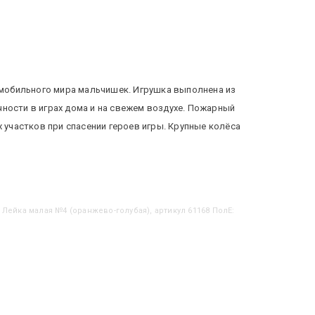
мобильного мира мальчишек. Игрушка выполнена из
ности в играх дома и на свежем воздухе. Пожарный
участков при спасении героев игры. Крупные колёса
 Лейка малая №4 (оранжево-голубая), артикул 61168 ПолЕ: