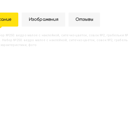
сание
Изображения
Отзывы
абор №250: ведро малое с наклейкой, ситечко-цветок, совок №2, грабельки 
. Набор №250: ведро малое с наклейкой, ситечко-цветок, совок №2, грабельк
 характеристики, фото