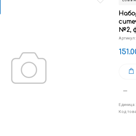
Есть в 
Набор
сите
№2, 
Артикул:
151.0
Единица
Код тов