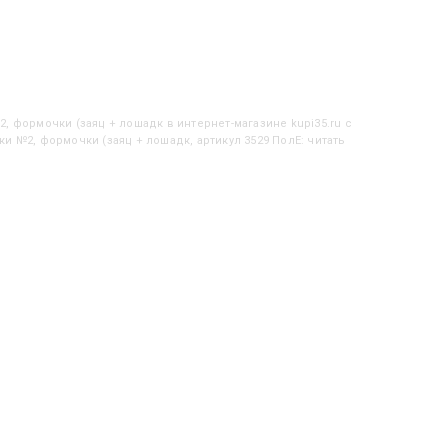
№2, формочки (заяц + лошадк
в интернет-магазине kupi35.ru с
и №2, формочки (заяц + лошадк, артикул 3529 ПолЕ: читать