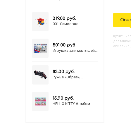
319.00 руб.
Опи
001 Самосвал
"Василек"
Купить
Н
доставкой
501.00 руб.
описание,
Игрушка для малышей
полицейский патруль
№777-49 на батарейках/
звук,свет/
коробка/20,8*15,5*17,3
83.00 руб.
Ружье «Обрез»,
стреляет пульками, 6
мм, МИКС
15.90 руб.
HELLO KITTY Альбом
для рисования А4 12л.
HELLO KITTY-8 (12-3777)
лён, целл.картон,офсет,
скрепка