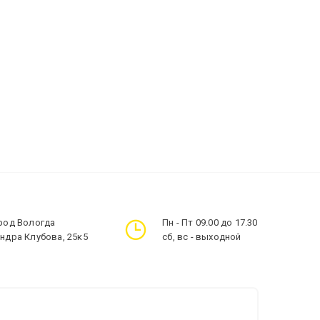
ород Вологда
Пн - Пт 09.00 до 17.30
андра Клубова, 25к5
сб, вс - выходной