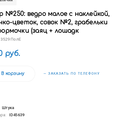
наличии
 №250: ведро малое с наклейкой,
чко-цветок, совок №2, грабельки
формочки (заяц + лошадк
 3529 ПолЕ
0 руб.
В корзину
— ЗАКАЗАТЬ ПО ТЕЛЕФОНУ
:
Штука
ара:
ID45639