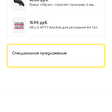
83.00 руб.
Ружье «Обрез», стреляет пульками, 6 мм,
МИКС
15.90 руб.
HELLO KITTY Альбом для рисования А4 12л.
HELLO KITTY-8 (12-3777) лён,
целл.картон,офсет, скрепка
Специальное предложение