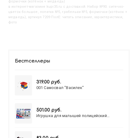
формочки (котёнок + медведь)
в интернет-магазине kupi35.ru с доставкой. Набор №90: ситечко-
цветок большое, лопатка №5, грабельки №5, формочки (котёнок +
медведь), артикул 7209 ПолЕ: читать описание, характеристики,
фото
Бестселлеры
319.00 руб.
001 Самосвал "Василек"
501.00 руб.
Игрушка для малышей полицейский
патруль №777-49 на батарейках/звук,свет/
коробка/20,8*15,5*17,3