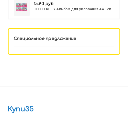
15.90 руб.
HELLO KITTY Альбом для рисования А4 12л.
HELLO KITTY-8 (12-3777) лён,
целл.картон,офсет, скрепка
Специальное предложение
Купи35