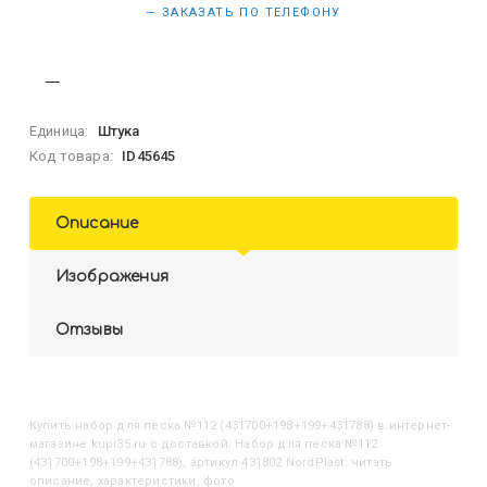
— ЗАКАЗАТЬ ПО ТЕЛЕФОНУ
Единица:
Штука
Код товара:
ID45645
Описание
Изображения
Отзывы
Купить
Набор для песка №112 (431700+198+199+431788)
в интернет-
магазине kupi35.ru с доставкой. Набор для песка №112
(431700+198+199+431788), артикул 431802 NordPlast: читать
описание, характеристики, фото