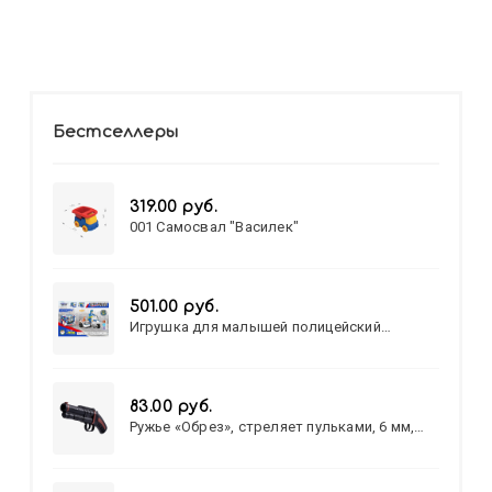
Бестселлеры
319.00 руб.
001 Самосвал "Василек"
501.00 руб.
Игрушка для малышей полицейский
патруль №777-49 на батарейках/звук,свет/
коробка/20,8*15,5*17,3
83.00 руб.
Ружье «Обрез», стреляет пульками, 6 мм,
МИКС