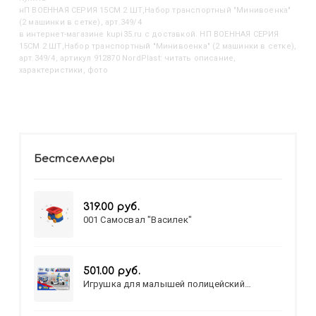
НП ВОЕННАЯ СЕРИЯ 15СМ 2 ШТ,Набор транспортный "Минивоенка"
(2 машинки в сетке), арт.349/4
в интернет-магазине kupi35.ru с доставкой. НП ВОЕННАЯ СЕРИЯ
15СМ 2 ШТ,Набор транспортный "Минивоенка" (2 машинки в сетке),
арт.349/4, артикул 912870 NordPlast: читать описание,
характеристики, фото
Бестселлеры
319.00 руб.
001 Самосвал "Василек"
501.00 руб.
Игрушка для малышей полицейский
патруль №777-49 на батарейках/звук,свет/
коробка/20,8*15,5*17,3