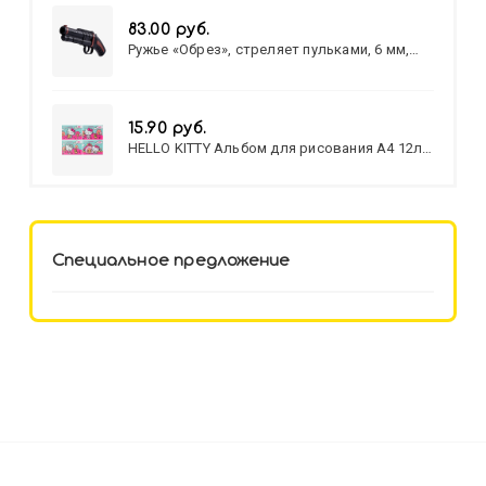
83.00 руб.
Ружье «Обрез», стреляет пульками, 6 мм,
МИКС
15.90 руб.
HELLO KITTY Альбом для рисования А4 12л.
HELLO KITTY-8 (12-3777) лён,
целл.картон,офсет, скрепка
Специальное предложение