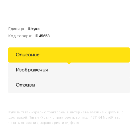
Единица:
Штука
Код товара:
ID45653
Описание
Изображения
Отзывы
Купить
Тягач «Урал» с трактором
в интернет-магазине kupi35.ru с
доставкой. Тягач «Урал» с трактором, артикул 481164 NordPlast:
читать описание, характеристики, фото