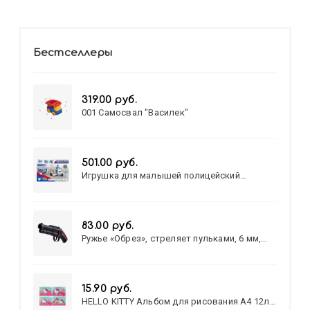
Бестселлеры
319.00 руб.
001 Самосвал "Василек"
501.00 руб.
Игрушка для малышей полицейский
патруль №777-49 на батарейках/звук,свет/
коробка/20,8*15,5*17,3
83.00 руб.
Ружье «Обрез», стреляет пульками, 6 мм,
МИКС
15.90 руб.
HELLO KITTY Альбом для рисования А4 12л.