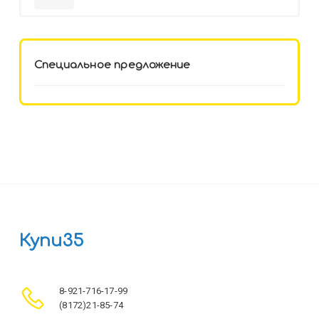
HELLO KITTY-8 (12-3777) лён,
целл.картон,офсет, скрепка
Специальное предложение
Купи35
8-921-716-17-99
(8172)21-85-74