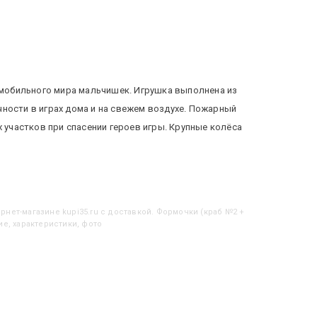
мобильного мира мальчишек. Игрушка выполнена из
ности в играх дома и на свежем воздухе. Пожарный
участков при спасении героев игры. Крупные колёса
рнет-магазине kupi35.ru с доставкой. Формочки (краб №2 +
ие, характеристики, фото