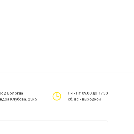
ород Вологда
Пн - Пт 09.00 до 17.30
андра Клубова, 25к5
сб, вс - выходной