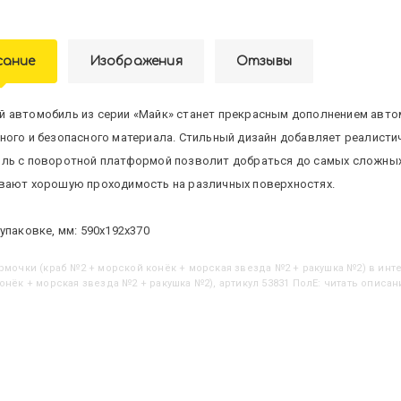
сание
Изображения
Отзывы
 автомобиль из серии «Майк» станет прекрасным дополнением авто
ного и безопасного материала. Стильный дизайн добавляет реалистич
ль с поворотной платформой позволит добраться до самых сложных 
вают хорошую проходимость на различных поверхностях.
упаковке, мм: 590х192х370
ормочки (краб №2 + морской конёк + морская звезда №2 + ракушка №2)
в инте
онёк + морская звезда №2 + ракушка №2), артикул 53831 ПолЕ: читать описан