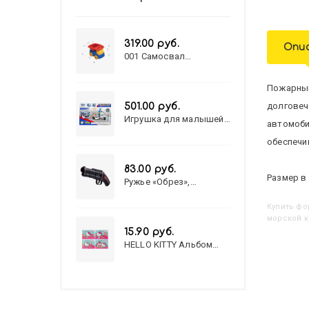
319.00 руб.
Опи
001 Самосвал
"Василек"
Пожарный
долговеч
501.00 руб.
Игрушка для малышей
автомоби
полицейский патруль
№777-49 на батарейках/
обеспечи
звук,свет/
коробка/20,8*15,5*17,3
83.00 руб.
Размер в 
Ружье «Обрез»,
стреляет пульками, 6
мм, МИКС
Купить
Ф
морской к
15.90 руб.
HELLO KITTY Альбом
для рисования А4 12л.
HELLO KITTY-8 (12-3777)
лён, целл.картон,офсет,
скрепка