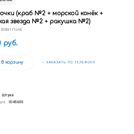
наличии
очки (краб №2 + морской конёк +
кая звезда №2 + ракушка №2)
 53831 ПолЕ
0 руб.
В корзину
— ЗАКАЗАТЬ ПО ТЕЛЕФОНУ
:
Штука
ара:
ID45655