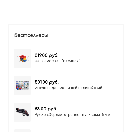
Бестселлеры
319.00 руб.
001 Самосвал "Василек"
501.00 руб.
Игрушка для малышей полицейский
патруль №777-49 на батарейках/звук,свет/
коробка/20,8*15,5*17,3
83.00 руб.
Ружье «Обрез», стреляет пульками, 6 мм,
МИКС