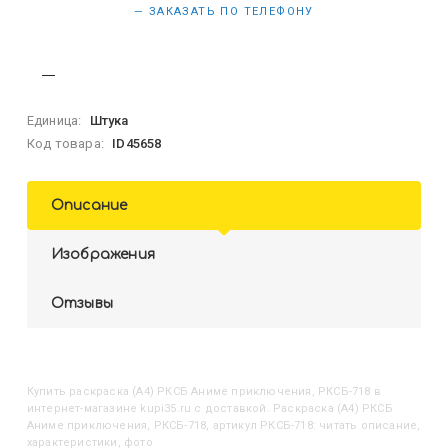
— ЗАКАЗАТЬ ПО ТЕЛЕФОНУ
Единица:
Штука
Код товара:
ID45658
Описание
Изображения
Отзывы
Купить
Раскраска (А4) РКСБ Аниме приключения, РКСБ-718
в
интернет-магазине kupi35.ru с доставкой. Раскраска (А4) РКСБ
Аниме приключения, РКСБ-718, артикул РКСБ-718: читать описание,
характеристики, фото