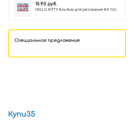
15.90 руб.
HELLO KITTY Альбом для рисования А4 12л.
HELLO KITTY-8 (12-3777) лён,
целл.картон,офсет, скрепка
Специальное предложение
Купи35