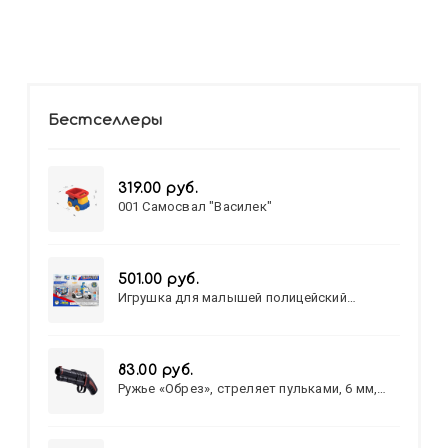
Бестселлеры
319.00 руб.
001 Самосвал "Василек"
501.00 руб.
Игрушка для малышей полицейский
патруль №777-49 на батарейках/звук,свет/
коробка/20,8*15,5*17,3
83.00 руб.
Ружье «Обрез», стреляет пульками, 6 мм,
МИКС