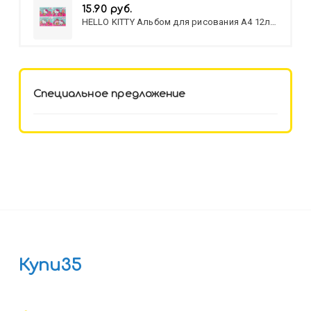
15.90 руб.
HELLO KITTY Альбом для рисования А4 12л.
HELLO KITTY-8 (12-3777) лён,
целл.картон,офсет, скрепка
Специальное предложение
Купи35