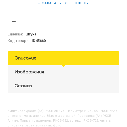
— ЗАКАЗАТЬ ПО ТЕЛЕФОНУ
Единица:
Штука
Код товара:
ID45660
Описание
Изображения
Отзывы
Купить
Раскраска (А4) РКСБ Аниме. Парк аттракционов, РКСБ-722
в
интернет-магазине kupi35.ru с доставкой. Раскраска (А4) РКСБ
Аниме. Парк аттракционов, РКСБ-722, артикул РКСБ-722: читать
описание, характеристики, фото