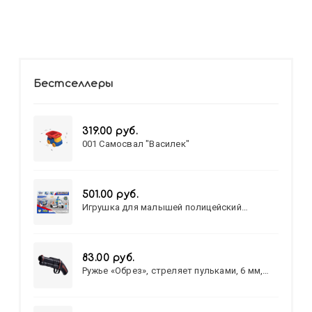
Бестселлеры
319.00 руб.
001 Самосвал "Василек"
501.00 руб.
Игрушка для малышей полицейский
патруль №777-49 на батарейках/звук,свет/
коробка/20,8*15,5*17,3
83.00 руб.
Ружье «Обрез», стреляет пульками, 6 мм,
МИКС