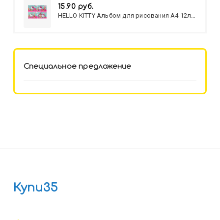
15.90 руб.
HELLO KITTY Альбом для рисования А4 12л.
HELLO KITTY-8 (12-3777) лён,
целл.картон,офсет, скрепка
Специальное предложение
Купи35