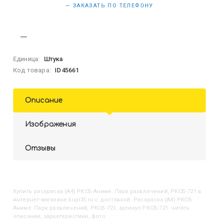
— ЗАКАЗАТЬ ПО ТЕЛЕФОНУ
Единица:
Штука
Код товара:
ID45661
Описание
Изображения
Отзывы
Купить
Раскраска (А4) РКСБ Аниме. Парк развлечений, РКСБ-721
в
интернет-магазине kupi35.ru с доставкой. Раскраска (А4) РКСБ
Аниме. Парк развлечений, РКСБ-721, артикул РКСБ-721: читать
описание, характеристики, фото