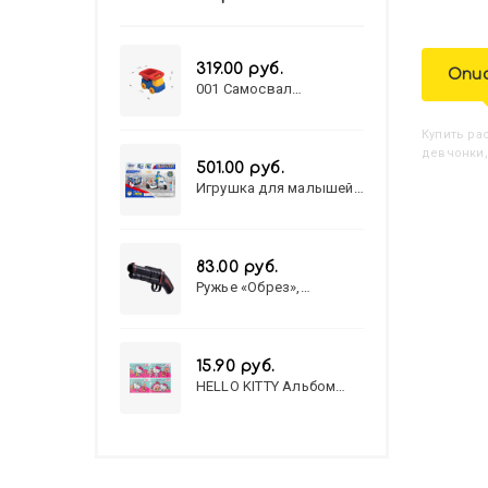
319.00 руб.
Опи
001 Самосвал
"Василек"
Купить
Р
девчонки,
501.00 руб.
Игрушка для малышей
полицейский патруль
№777-49 на батарейках/
звук,свет/
коробка/20,8*15,5*17,3
83.00 руб.
Ружье «Обрез»,
стреляет пульками, 6
мм, МИКС
15.90 руб.
HELLO KITTY Альбом
для рисования А4 12л.
HELLO KITTY-8 (12-3777)
лён, целл.картон,офсет,
скрепка