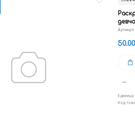
Есть в 
Раскр
девчо
Артикул:
50.0
Единица
Код тов