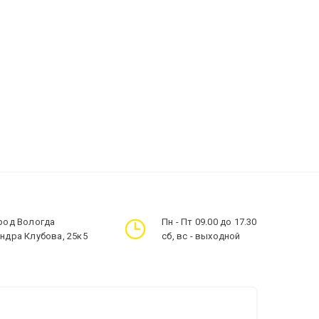
ород Вологда
Пн - Пт 09.00 до 17.30
андра Клубова, 25к5
сб, вс - выходной