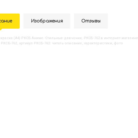
сание
Изображения
Отзывы
аскраска (А4) РКСБ Аниме. Стильные девчонки, РКСБ-762
в интернет-магазине
 РКСБ-762, артикул РКСБ-762: читать описание, характеристики, фото