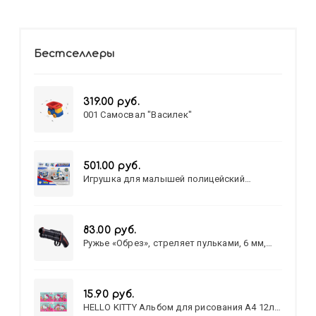
Бестселлеры
319.00 руб.
001 Самосвал "Василек"
501.00 руб.
Игрушка для малышей полицейский
патруль №777-49 на батарейках/звук,свет/
коробка/20,8*15,5*17,3
83.00 руб.
Ружье «Обрез», стреляет пульками, 6 мм,
МИКС
15.90 руб.
HELLO KITTY Альбом для рисования А4 12л.