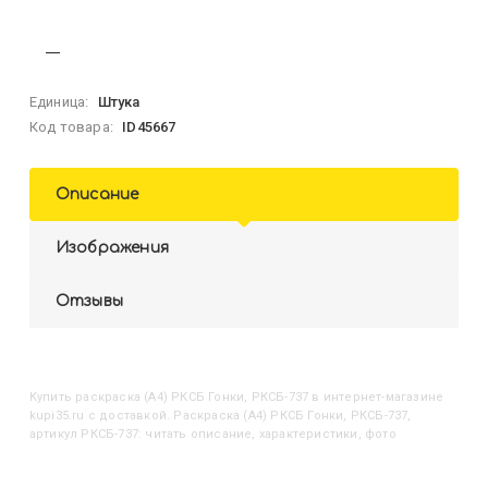
Единица:
Штука
Код товара:
ID45667
Описание
Изображения
Отзывы
Купить
Раскраска (А4) РКСБ Гонки, РКСБ-737
в интернет-магазине
kupi35.ru с доставкой. Раскраска (А4) РКСБ Гонки, РКСБ-737,
артикул РКСБ-737: читать описание, характеристики, фото