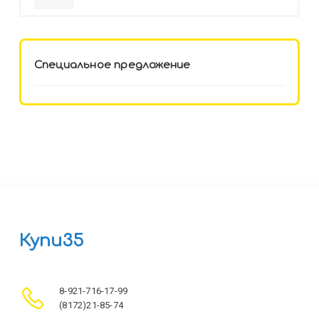
HELLO KITTY-8 (12-3777) лён,
целл.картон,офсет, скрепка
Специальное предложение
Купи35
8-921-716-17-99
(8172)21-85-74