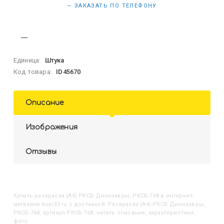
— ЗАКАЗАТЬ ПО ТЕЛЕФОНУ
Единица:
Штука
Код товара:
ID45670
Описание
Изображения
Отзывы
Купить
Раскраска (А4) РКСБ Динозавры, РКСБ-768
в интернет-
магазине kupi35.ru с доставкой. Раскраска (А4) РКСБ Динозавры,
РКСБ-768, артикул РКСБ-768: читать описание, характеристики,
фото