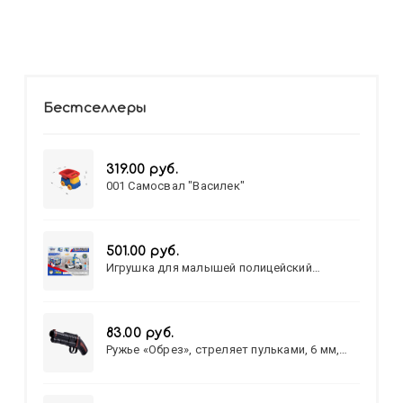
Бестселлеры
319.00 руб.
001 Самосвал "Василек"
501.00 руб.
Игрушка для малышей полицейский
патруль №777-49 на батарейках/звук,свет/
коробка/20,8*15,5*17,3
83.00 руб.
Ружье «Обрез», стреляет пульками, 6 мм,
МИКС