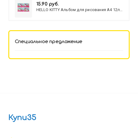
15.90 руб.
HELLO KITTY Альбом для рисования А4 12л.
HELLO KITTY-8 (12-3777) лён,
целл.картон,офсет, скрепка
Специальное предложение
Купи35