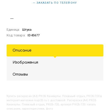
— ЗАКАЗАТЬ ПО ТЕЛЕФОНУ
Единица:
Штука
Код товара:
ID45677
Описание
Изображения
Отзывы
Купить
Раскраска (А4) РКСБ Каникулы. Пляжный отдых, РКСБ-720
в
интернет-магазине kupi35.ru с доставкой. Раскраска (А4) РКСБ
Каникулы. Пляжный отдых, РКСБ-720, артикул РКСБ-720: читать
описание, характеристики, фото