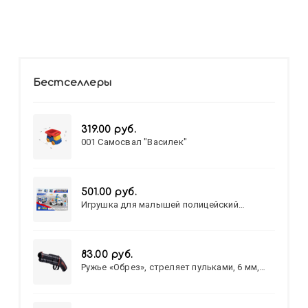
Бестселлеры
319.00 руб.
001 Самосвал "Василек"
501.00 руб.
Игрушка для малышей полицейский
патруль №777-49 на батарейках/звук,свет/
коробка/20,8*15,5*17,3
83.00 руб.
Ружье «Обрез», стреляет пульками, 6 мм,
МИКС