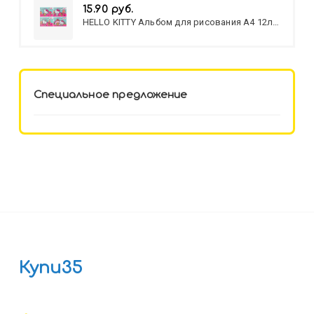
15.90 руб.
HELLO KITTY Альбом для рисования А4 12л.
HELLO KITTY-8 (12-3777) лён,
целл.картон,офсет, скрепка
Специальное предложение
Купи35