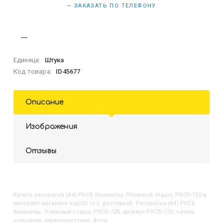
— ЗАКАЗАТЬ ПО ТЕЛЕФОНУ
Единица:
Штука
Код товара:
ID45677
Описание
Изображения
Отзывы
Купить
Раскраска (А4) РКСБ Каникулы. Пляжный отдых, РКСБ-720
в
интернет-магазине kupi35.ru с доставкой. Раскраска (А4) РКСБ
Каникулы. Пляжный отдых, РКСБ-720, артикул РКСБ-720: читать
описание, характеристики, фото