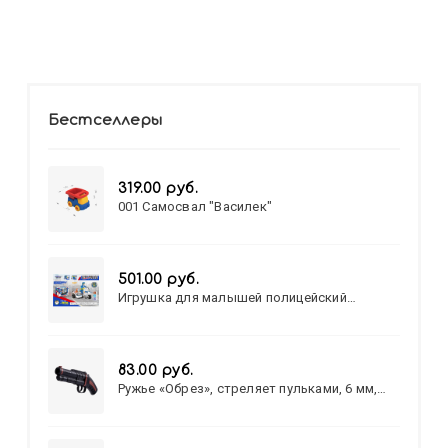
Бестселлеры
319.00 руб.
001 Самосвал "Василек"
501.00 руб.
Игрушка для малышей полицейский
патруль №777-49 на батарейках/звук,свет/
коробка/20,8*15,5*17,3
83.00 руб.
Ружье «Обрез», стреляет пульками, 6 мм,
МИКС