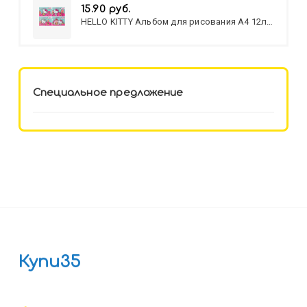
15.90 руб.
HELLO KITTY Альбом для рисования А4 12л.
HELLO KITTY-8 (12-3777) лён,
целл.картон,офсет, скрепка
Специальное предложение
Купи35