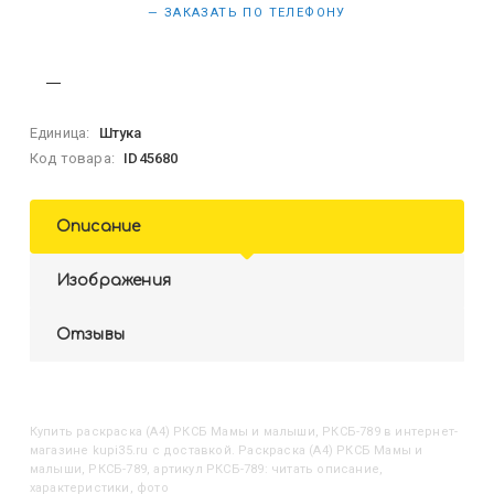
— ЗАКАЗАТЬ ПО ТЕЛЕФОНУ
Единица:
Штука
Код товара:
ID45680
Описание
Изображения
Отзывы
Купить
Раскраска (А4) РКСБ Мамы и малыши, РКСБ-789
в интернет-
магазине kupi35.ru с доставкой. Раскраска (А4) РКСБ Мамы и
малыши, РКСБ-789, артикул РКСБ-789: читать описание,
характеристики, фото