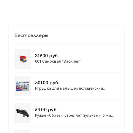
Бестселлеры
319.00 руб.
001 Самосвал "Василек"
501.00 руб.
Игрушка для малышей полицейский
патруль №777-49 на батарейках/звук,свет/
коробка/20,8*15,5*17,3
83.00 руб.
Ружье «Обрез», стреляет пульками, 6 мм,
МИКС