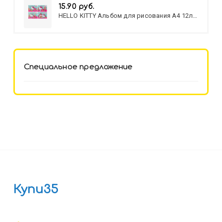
15.90 руб.
HELLO KITTY Альбом для рисования А4 12л.
HELLO KITTY-8 (12-3777) лён,
целл.картон,офсет, скрепка
Специальное предложение
Купи35