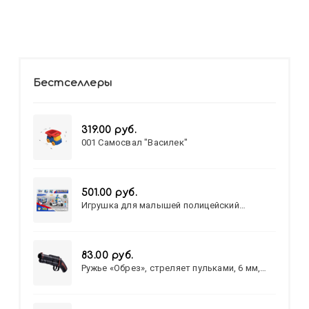
Бестселлеры
319.00 руб.
001 Самосвал "Василек"
501.00 руб.
Игрушка для малышей полицейский
патруль №777-49 на батарейках/звук,свет/
коробка/20,8*15,5*17,3
83.00 руб.
Ружье «Обрез», стреляет пульками, 6 мм,
МИКС