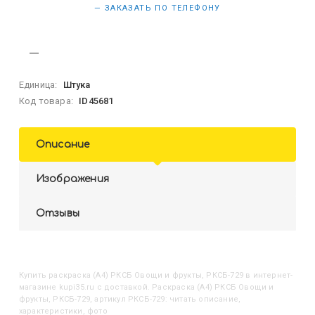
— ЗАКАЗАТЬ ПО ТЕЛЕФОНУ
Единица:
Штука
Код товара:
ID45681
Описание
Изображения
Отзывы
Купить
Раскраска (А4) РКСБ Овощи и фрукты, РКСБ-729
в интернет-
магазине kupi35.ru с доставкой. Раскраска (А4) РКСБ Овощи и
фрукты, РКСБ-729, артикул РКСБ-729: читать описание,
характеристики, фото