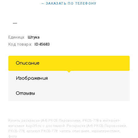
— ЗАКАЗАТЬ ПО ТЕЛЕФОНУ
Единица:
Штука
Код товара:
ID45683
Описание
Изображения
Отзывы
Купить
Раскраска (А4) РКСБ Паровозики, РКСБ-778
в интернет-
магазине kupi35.ru с доставкой. Раскраска (А4) РКСБ Паровозики,
РКСБ-778, артикул РКСБ-778: читать описание, характеристики,
фото