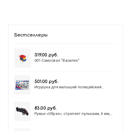
Бестселлеры
319.00 руб.
001 Самосвал "Василек"
501.00 руб.
Игрушка для малышей полицейский
патруль №777-49 на батарейках/звук,свет/
коробка/20,8*15,5*17,3
83.00 руб.
Ружье «Обрез», стреляет пульками, 6 мм,
МИКС