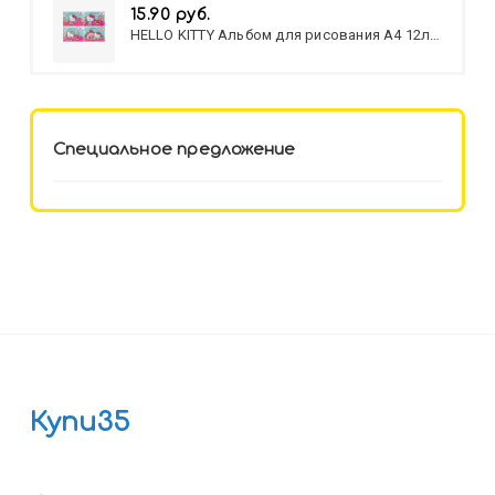
15.90 руб.
HELLO KITTY Альбом для рисования А4 12л.
HELLO KITTY-8 (12-3777) лён,
целл.картон,офсет, скрепка
Специальное предложение
Купи35