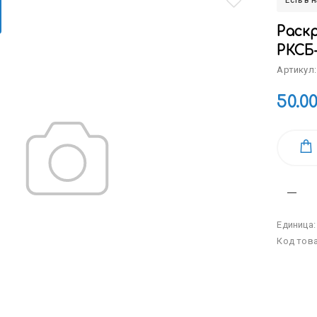
Есть в 
Раскр
РКСБ
Артикул:
50.0
Единица
Код тов