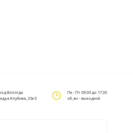
ород Вологда
Пн - Пт 09.00 до 17.30
андра Клубова, 25к5
сб, вс - выходной