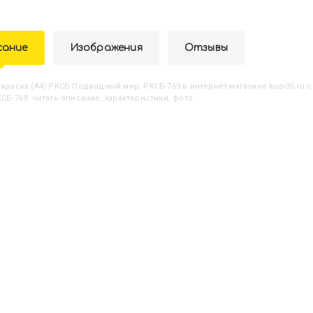
сание
Изображения
Отзывы
аскраска (А4) РКСБ Подводный мир, РКСБ-769
в интернет-магазине kupi35.ru 
КСБ-769: читать описание, характеристики, фото