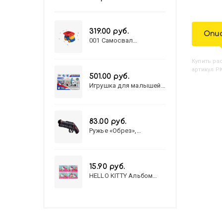
319.00 руб.
Опи
001 Самосвал
"Василек"
Купить
Р
артикул Р
501.00 руб.
Игрушка для малышей
полицейский патруль
№777-49 на батарейках/
звук,свет/
коробка/20,8*15,5*17,3
83.00 руб.
Ружье «Обрез»,
стреляет пульками, 6
мм, МИКС
15.90 руб.
HELLO KITTY Альбом
для рисования А4 12л.
HELLO KITTY-8 (12-3777)
лён, целл.картон,офсет,
скрепка