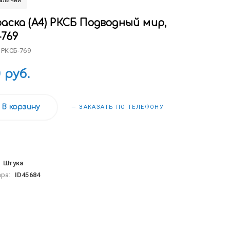
наличии
аска (А4) РКСБ Подводный мир,
-769
 РКСБ-769
0 руб.
В корзину
— ЗАКАЗАТЬ ПО ТЕЛЕФОНУ
:
Штука
ара:
ID45684