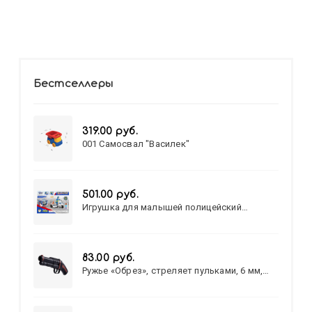
Бестселлеры
319.00 руб.
001 Самосвал "Василек"
501.00 руб.
Игрушка для малышей полицейский
патруль №777-49 на батарейках/звук,свет/
коробка/20,8*15,5*17,3
83.00 руб.
Ружье «Обрез», стреляет пульками, 6 мм,
МИКС