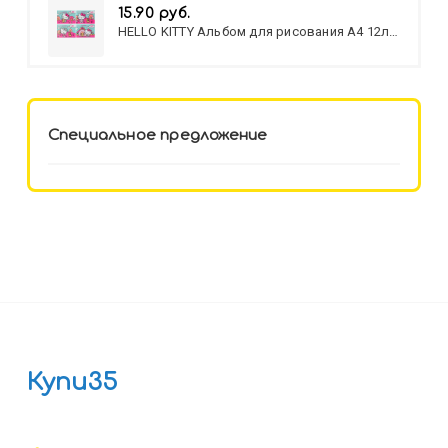
15.90 руб.
HELLO KITTY Альбом для рисования А4 12л.
HELLO KITTY-8 (12-3777) лён,
целл.картон,офсет, скрепка
Специальное предложение
Купи35