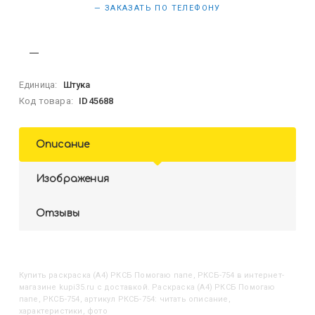
— ЗАКАЗАТЬ ПО ТЕЛЕФОНУ
Единица:
Штука
Код товара:
ID45688
Описание
Изображения
Отзывы
Купить
Раскраска (А4) РКСБ Помогаю папе, РКСБ-754
в интернет-
магазине kupi35.ru с доставкой. Раскраска (А4) РКСБ Помогаю
папе, РКСБ-754, артикул РКСБ-754: читать описание,
характеристики, фото