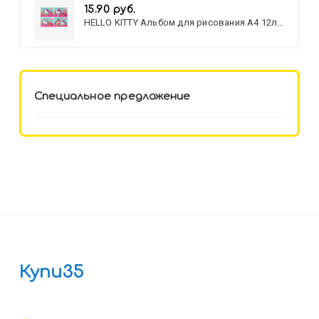
15.90 руб.
HELLO KITTY Альбом для рисования А4 12л.
HELLO KITTY-8 (12-3777) лён,
целл.картон,офсет, скрепка
Специальное предложение
Купи35