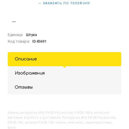
— ЗАКАЗАТЬ ПО ТЕЛЕФОНУ
Единица:
Штука
Код товара:
ID45691
Описание
Изображения
Отзывы
Купить
Раскраска (А4) РКСБ Русалочки, РКСБ-740
в интернет-
магазине kupi35.ru с доставкой. Раскраска (А4) РКСБ Русалочки,
РКСБ-740, артикул РКСБ-740: читать описание, характеристики,
фото