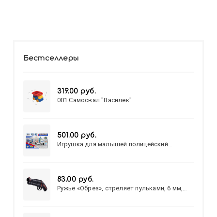
Бестселлеры
319.00 руб.
001 Самосвал "Василек"
501.00 руб.
Игрушка для малышей полицейский
патруль №777-49 на батарейках/звук,свет/
коробка/20,8*15,5*17,3
83.00 руб.
Ружье «Обрез», стреляет пульками, 6 мм,
МИКС