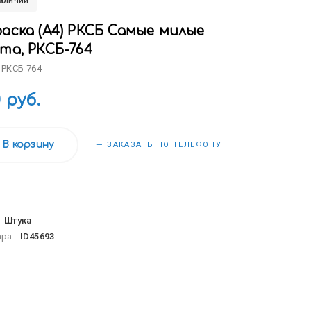
наличии
раска (А4) РКСБ Самые милые
та, РКСБ-764
 РКСБ-764
0 руб.
В корзину
— ЗАКАЗАТЬ ПО ТЕЛЕФОНУ
:
Штука
ара:
ID45693