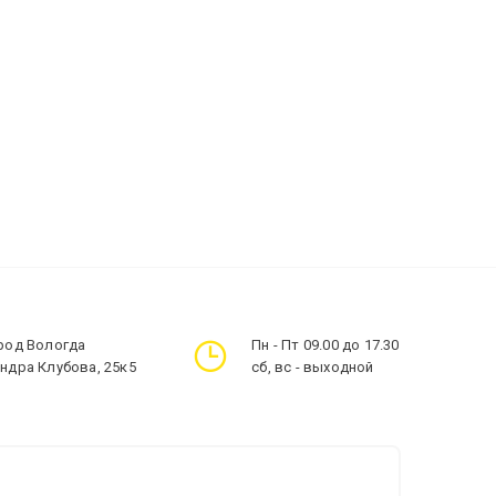
ород Вологда
Пн - Пт 09.00 до 17.30
андра Клубова, 25к5
сб, вс - выходной