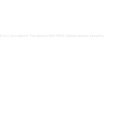
5.ru с доставкой. Раскраска (А4) РКСБ Самые милые зверята,