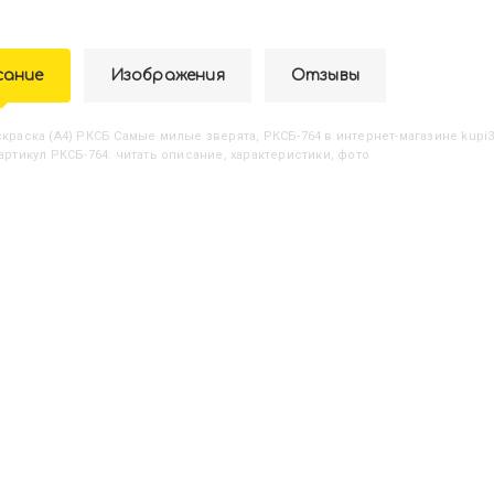
сание
Изображения
Отзывы
аскраска (А4) РКСБ Самые милые зверята, РКСБ-764
в интернет-магазине kupi3
артикул РКСБ-764: читать описание, характеристики, фото