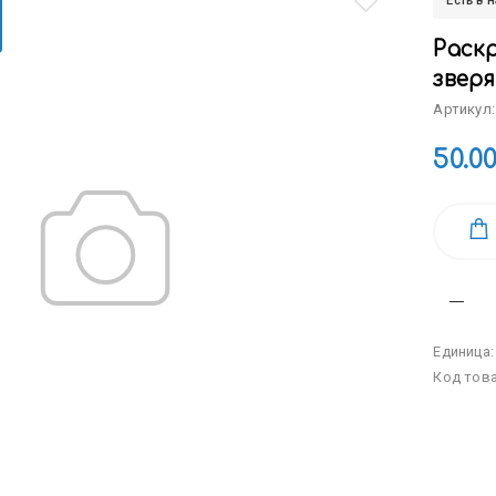
Есть в 
Раск
зверя
Артикул:
50.0
Единица
Код тов