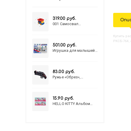
319.00 руб.
Опи
001 Самосвал
"Василек"
Купить
Р
РКСБ-764, 
501.00 руб.
Игрушка для малышей
полицейский патруль
№777-49 на батарейках/
звук,свет/
коробка/20,8*15,5*17,3
83.00 руб.
Ружье «Обрез»,
стреляет пульками, 6
мм, МИКС
15.90 руб.
HELLO KITTY Альбом
для рисования А4 12л.
HELLO KITTY-8 (12-3777)
лён, целл.картон,офсет,
скрепка