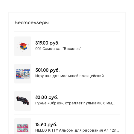
Бестселлеры
319.00 руб.
001 Самосвал "Василек"
501.00 руб.
Игрушка для малышей полицейский
патруль №777-49 на батарейках/звук,свет/
коробка/20,8*15,5*17,3
83.00 руб.
Ружье «Обрез», стреляет пульками, 6 мм,
МИКС
15.90 руб.
HELLO KITTY Альбом для рисования А4 12л.