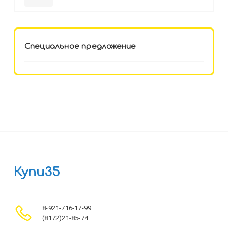
HELLO KITTY-8 (12-3777) лён,
целл.картон,офсет, скрепка
Специальное предложение
Купи35
8-921-716-17-99
(8172)21-85-74