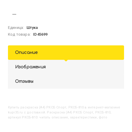
Единица:
Штука
Код товара:
ID45699
Описание
Изображения
Отзывы
Купить
Раскраска (А4) РКСБ Спорт, РКСБ-810
в интернет-магазине
kupi35.ru с доставкой. Раскраска (А4) РКСБ Спорт, РКСБ-810,
артикул РКСБ-810: читать описание, характеристики, фото