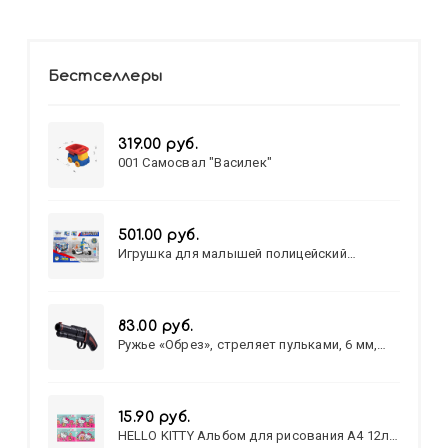
Бестселлеры
319.00 руб.
001 Самосвал "Василек"
501.00 руб.
Игрушка для малышей полицейский
патруль №777-49 на батарейках/звук,свет/
коробка/20,8*15,5*17,3
83.00 руб.
Ружье «Обрез», стреляет пульками, 6 мм,
МИКС
15.90 руб.
HELLO KITTY Альбом для рисования А4 12л.