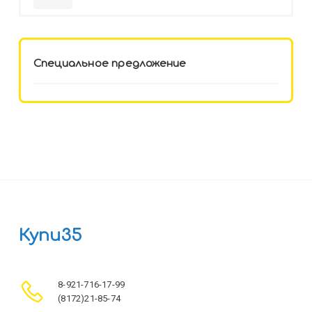
HELLO KITTY-8 (12-3777) лён,
целл.картон,офсет, скрепка
Специальное предложение
Купи35
8-921-716-17-99
(8172)21-85-74