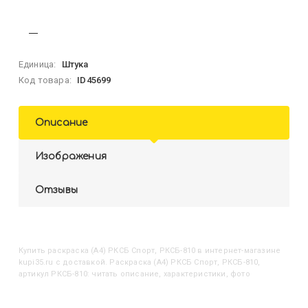
Единица:
Штука
Код товара:
ID45699
Описание
Изображения
Отзывы
Купить
Раскраска (А4) РКСБ Спорт, РКСБ-810
в интернет-магазине
kupi35.ru с доставкой. Раскраска (А4) РКСБ Спорт, РКСБ-810,
артикул РКСБ-810: читать описание, характеристики, фото