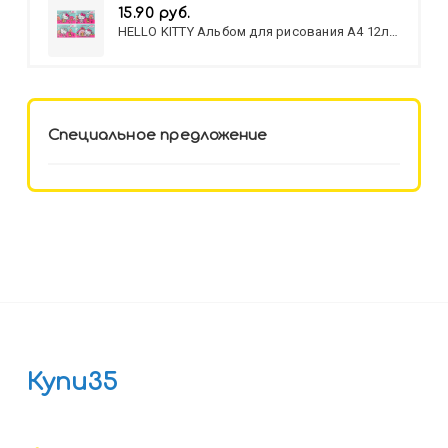
15.90 руб.
HELLO KITTY Альбом для рисования А4 12л.
HELLO KITTY-8 (12-3777) лён,
целл.картон,офсет, скрепка
Специальное предложение
Купи35