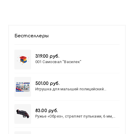
Бестселлеры
319.00 руб.
001 Самосвал "Василек"
501.00 руб.
Игрушка для малышей полицейский
патруль №777-49 на батарейках/звук,свет/
коробка/20,8*15,5*17,3
83.00 руб.
Ружье «Обрез», стреляет пульками, 6 мм,
МИКС