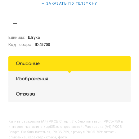
— ЗАКАЗАТЬ ПО ТЕЛЕФОНУ
Единица:
Штука
Код товара:
ID45700
Описание
Изображения
Отзывы
Купить
Раскраска (А4) РКСБ Спорт. Люблю кататься, РКСБ-759
в
интернет-магазине kupi35.ru с доставкой. Раскраска (А4) РКСБ
Спорт. Люблю кататься, РКСБ-759, артикул РКСБ-759: читать
описание, характеристики, фото