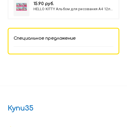
15.90 руб.
HELLO KITTY Альбом для рисования А4 12л.
HELLO KITTY-8 (12-3777) лён,
целл.картон,офсет, скрепка
Специальное предложение
Купи35