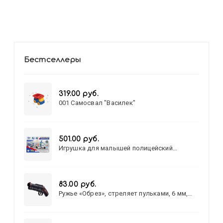
Бестселлеры
319.00 руб.
001 Самосвал "Василек"
501.00 руб.
Игрушка для малышей полицейский
патруль №777-49 на батарейках/звук,свет/
коробка/20,8*15,5*17,3
83.00 руб.
Ружье «Обрез», стреляет пульками, 6 мм,
МИКС