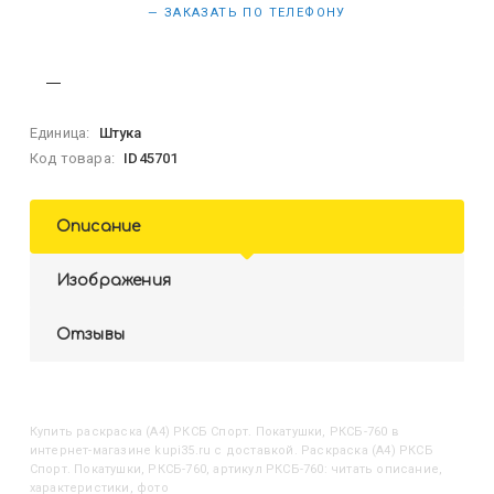
— ЗАКАЗАТЬ ПО ТЕЛЕФОНУ
Единица:
Штука
Код товара:
ID45701
Описание
Изображения
Отзывы
Купить
Раскраска (А4) РКСБ Спорт. Покатушки, РКСБ-760
в
интернет-магазине kupi35.ru с доставкой. Раскраска (А4) РКСБ
Спорт. Покатушки, РКСБ-760, артикул РКСБ-760: читать описание,
характеристики, фото