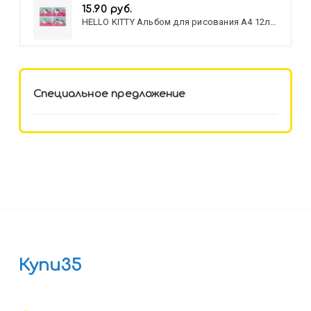
15.90 руб.
HELLO KITTY Альбом для рисования А4 12л.
HELLO KITTY-8 (12-3777) лён,
целл.картон,офсет, скрепка
Специальное предложение
Купи35