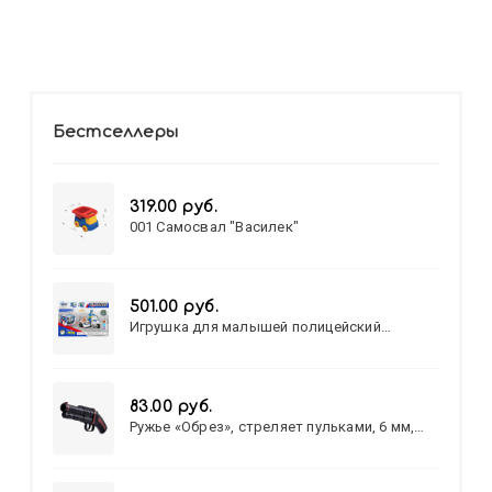
Бестселлеры
319.00 руб.
001 Самосвал "Василек"
501.00 руб.
Игрушка для малышей полицейский
патруль №777-49 на батарейках/звук,свет/
коробка/20,8*15,5*17,3
83.00 руб.
Ружье «Обрез», стреляет пульками, 6 мм,
МИКС