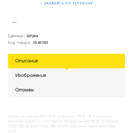
— ЗАКАЗАТЬ ПО ТЕЛЕФОНУ
Единица:
Штука
Код товара:
ID45703
Описание
Изображения
Отзывы
Купить
Раскраска (А4) РКСБ Спортавто, РКСБ-780
в интернет-
магазине kupi35.ru с доставкой. Раскраска (А4) РКСБ Спортавто,
РКСБ-780, артикул РКСБ-780: читать описание, характеристики,
фото