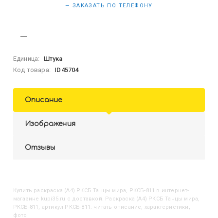
— ЗАКАЗАТЬ ПО ТЕЛЕФОНУ
Единица:
Штука
Код товара:
ID45704
Описание
Изображения
Отзывы
Купить
Раскраска (А4) РКСБ Танцы мира, РКСБ-811
в интернет-
магазине kupi35.ru с доставкой. Раскраска (А4) РКСБ Танцы мира,
РКСБ-811, артикул РКСБ-811: читать описание, характеристики,
фото