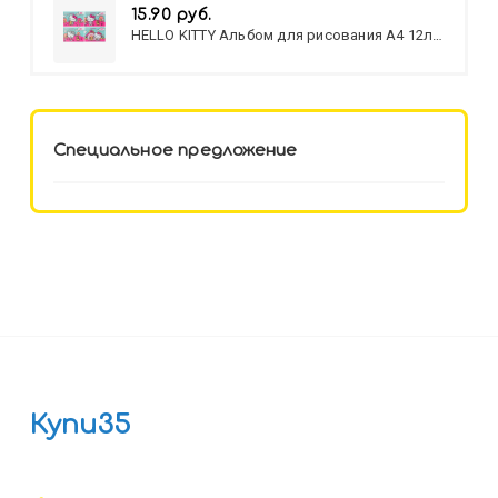
15.90 руб.
HELLO KITTY Альбом для рисования А4 12л.
HELLO KITTY-8 (12-3777) лён,
целл.картон,офсет, скрепка
Специальное предложение
Купи35