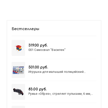
Бестселлеры
319.00 руб.
001 Самосвал "Василек"
501.00 руб.
Игрушка для малышей полицейский
патруль №777-49 на батарейках/звук,свет/
коробка/20,8*15,5*17,3
83.00 руб.
Ружье «Обрез», стреляет пульками, 6 мм,
МИКС