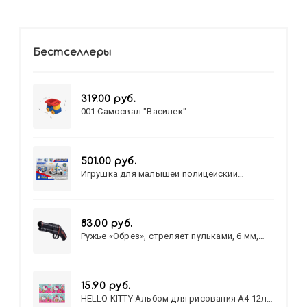
Бестселлеры
319.00 руб.
001 Самосвал "Василек"
501.00 руб.
Игрушка для малышей полицейский
патруль №777-49 на батарейках/звук,свет/
коробка/20,8*15,5*17,3
83.00 руб.
Ружье «Обрез», стреляет пульками, 6 мм,
МИКС
15.90 руб.
HELLO KITTY Альбом для рисования А4 12л.