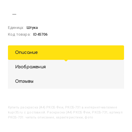
Единица:
Штука
Код товара:
ID45706
Описание
Изображения
Отзывы
Купить
Раскраска (А4) РКСБ Феи, РКСБ-731
в интернет-магазине
kupi35.ru с доставкой. Раскраска (А4) РКСБ Феи, РКСБ-731, артикул
РКСБ-731: читать описание, характеристики, фото