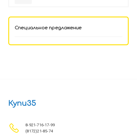
HELLO KITTY-8 (12-3777) лён,
целл.картон,офсет, скрепка
Специальное предложение
Купи35
8-921-716-17-99
(8172)21-85-74