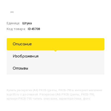
Единица:
Штука
Код товара:
ID45708
Описание
Изображения
Отзывы
Купить
Раскраска (А4) РКСБ Цветы, РКСБ-795
в интернет-магазине
kupi35.ru с доставкой. Раскраска (А4) РКСБ Цветы, РКСБ-795,
артикул РКСБ-795: читать описание, характеристики, фото