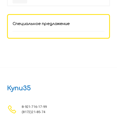
HELLO KITTY-8 (12-3777) лён,
целл.картон,офсет, скрепка
Специальное предложение
Купи35
8-921-716-17-99
(8172)21-85-74