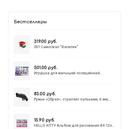
Бестселлеры
319.00 руб.
001 Самосвал "Василек"
501.00 руб.
Игрушка для малышей полицейский
патруль №777-49 на батарейках/звук,свет/
коробка/20,8*15,5*17,3
83.00 руб.
Ружье «Обрез», стреляет пульками, 6 мм,
МИКС
15.90 руб.
HELLO KITTY Альбом для рисования А4 12л.