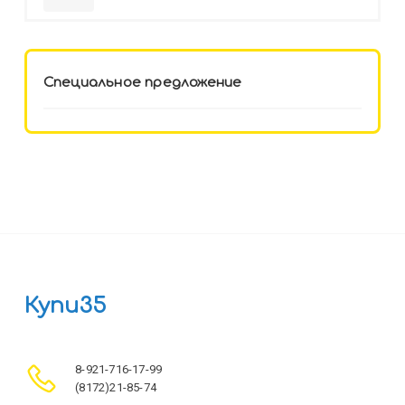
HELLO KITTY-8 (12-3777) лён,
целл.картон,офсет, скрепка
Специальное предложение
Купи35
8-921-716-17-99
(8172)21-85-74