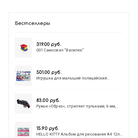
Бестселлеры
319.00 руб.
001 Самосвал "Василек"
501.00 руб.
Игрушка для малышей полицейский
патруль №777-49 на батарейках/звук,свет/
коробка/20,8*15,5*17,3
83.00 руб.
Ружье «Обрез», стреляет пульками, 6 мм,
МИКС
15.90 руб.
HELLO KITTY Альбом для рисования А4 12л.