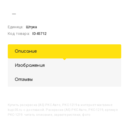
Единица:
Штука
Код товара:
ID45712
Описание
Изображения
Отзывы
Купить
Раскраска (А5) РКС Авто, РКС-1219
в интернет-магазине
kupi35.ru с доставкой. Раскраска (А5) РКС Авто, РКС-1219, артикул
РКС-1219: читать описание, характеристики, фото