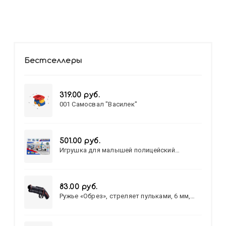
Бестселлеры
319.00 руб.
001 Самосвал "Василек"
501.00 руб.
Игрушка для малышей полицейский
патруль №777-49 на батарейках/звук,свет/
коробка/20,8*15,5*17,3
83.00 руб.
Ружье «Обрез», стреляет пульками, 6 мм,
МИКС