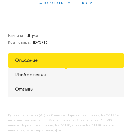
— ЗАКАЗАТЬ ПО ТЕЛЕФОНУ
Единица:
Штука
Код товара:
ID45716
Описание
Изображения
Отзывы
Купить
Раскраска (А5) РКС Аниме. Парк аттракционов, РКС-1190
в
интернет-магазине kupi35.ru с доставкой. Раскраска (А5) РКС
Аниме. Парк аттракционов, РКС-1190, артикул РКС-1190: читать
описание, характеристики, фото