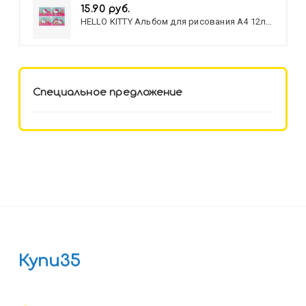
15.90 руб.
HELLO KITTY Альбом для рисования А4 12л.
HELLO KITTY-8 (12-3777) лён,
целл.картон,офсет, скрепка
Специальное предложение
Купи35