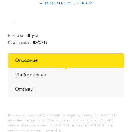
— ЗАКАЗАТЬ ПО ТЕЛЕФОНУ
Единица:
Штука
Код товара:
ID45717
Описание
Изображения
Отзывы
Купить
Раскраска (А5) РКС Аниме. Парк развлечений, РКС-1191
в
интернет-магазине kupi35.ru с доставкой. Раскраска (А5) РКС
Аниме. Парк развлечений, РКС-1191, артикул РКС-1191: читать
описание, характеристики, фото