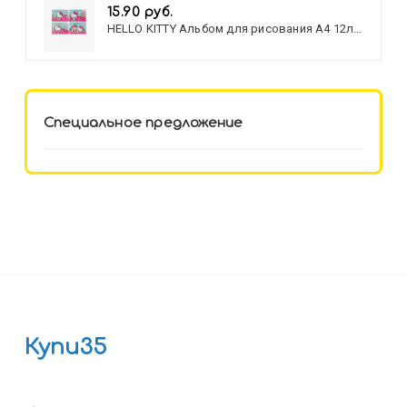
15.90 руб.
HELLO KITTY Альбом для рисования А4 12л.
HELLO KITTY-8 (12-3777) лён,
целл.картон,офсет, скрепка
Специальное предложение
Купи35