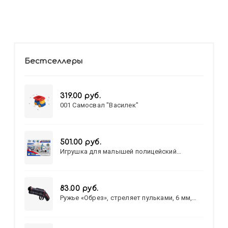
Бестселлеры
319.00 руб.
001 Самосвал "Василек"
501.00 руб.
Игрушка для малышей полицейский
патруль №777-49 на батарейках/звук,свет/
коробка/20,8*15,5*17,3
83.00 руб.
Ружье «Обрез», стреляет пульками, 6 мм,
МИКС