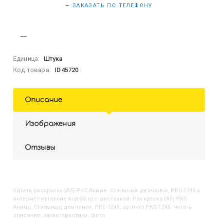
— ЗАКАЗАТЬ ПО ТЕЛЕФОНУ
Единица:
Штука
Код товара:
ID45720
Описание
Изображения
Отзывы
Купить
Раскраска (А5) РКС Аниме. Стильные девчонки, РКС-1246
в
интернет-магазине kupi35.ru с доставкой. Раскраска (А5) РКС
Аниме. Стильные девчонки, РКС-1246, артикул РКС-1246: читать
описание, характеристики, фото