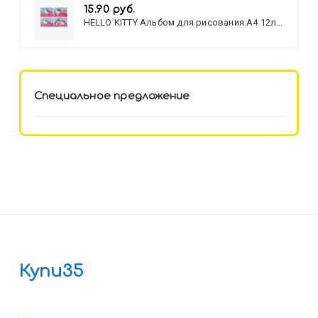
15.90 руб.
HELLO KITTY Альбом для рисования А4 12л.
HELLO KITTY-8 (12-3777) лён,
целл.картон,офсет, скрепка
Специальное предложение
Купи35