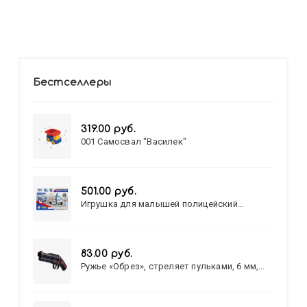
Бестселлеры
319.00 руб.
001 Самосвал "Василек"
501.00 руб.
Игрушка для малышей полицейский
патруль №777-49 на батарейках/звук,свет/
коробка/20,8*15,5*17,3
83.00 руб.
Ружье «Обрез», стреляет пульками, 6 мм,
МИКС